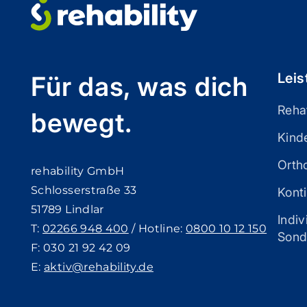
Lei
Für das, was dich
Reha
bewegt.
Kinde
Orth
rehability GmbH
Schlosserstraße 33
Konti
51789 Lindlar
Indi
T:
02266 948 400
/ Hotline:
0800 10 12 150
Sond
F: 030 21 92 42 09
E:
aktiv@rehability.de