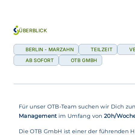
ÜBERBLICK
BERLIN - MARZAHN
TEILZEIT
V
AB SOFORT
OTB GMBH
Für unser OTB-Team suchen wir Dich zu
Management
im Umfang von
20h/Woch
Die OTB GmbH ist einer der führenden Hi