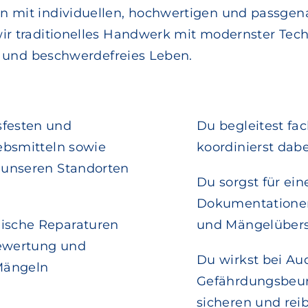
 mit individuellen, hochwertigen und passgen
r traditionelles Handwerk mit modernster Tech
s und beschwerdefreies Leben.
sfesten und
Du begleitest fa
iebsmitteln sowie
koordinierst dab
n unseren Standorten
Du sorgst für ein
Dokumentationen,
nische Reparaturen
und Mängelübers
Bewertung und
Du wirkst bei A
Mängeln
Gefährdungsbeurt
sicheren und rei