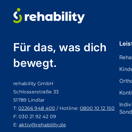
Lei
Für das, was dich
Reha
bewegt.
Kinde
Orth
rehability GmbH
Schlosserstraße 33
Konti
51789 Lindlar
Indi
T:
02266 948 400
/ Hotline:
0800 10 12 150
Sond
F: 030 21 92 42 09
E:
aktiv@rehability.de